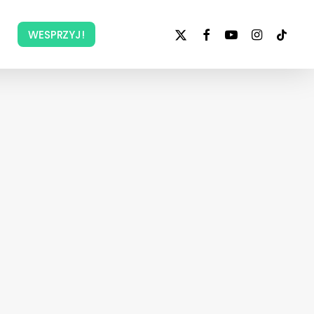
x-
facebook
youtube
instagram
tiktok
WESPRZYJ!
twitter