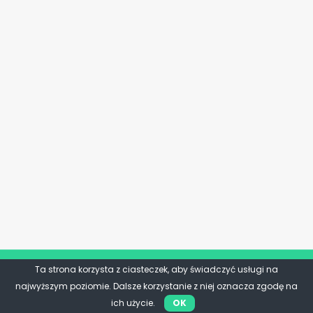
Ta strona korzysta z ciasteczek, aby świadczyć usługi na
najwyższym poziomie. Dalsze korzystanie z niej oznacza zgodę na
ich użycie.
OK