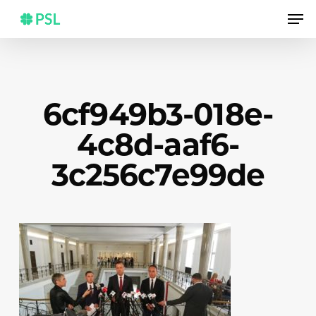
Skip
Men
to
main
content
6cf949b3-018e-
4c8d-aaf6-
3c256c7e99de