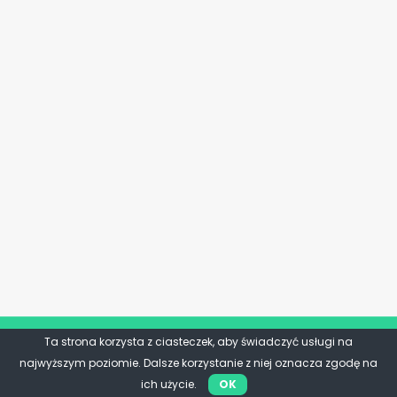
Ta strona korzysta z ciasteczek, aby świadczyć usługi na
najwyższym poziomie. Dalsze korzystanie z niej oznacza zgodę na
ich użycie.
OK