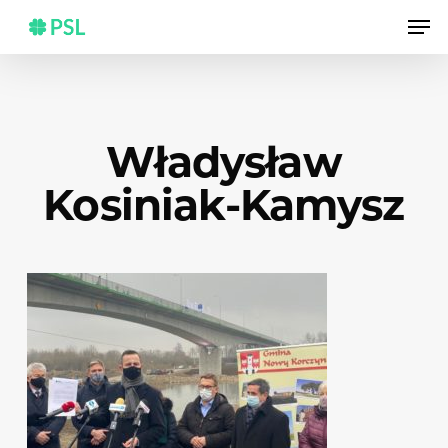
Skip
Men
to
main
content
Władysław
Kosiniak-Kamysz