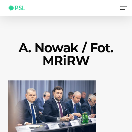
Skip
Men
to
main
content
A. Nowak / Fot.
MRiRW