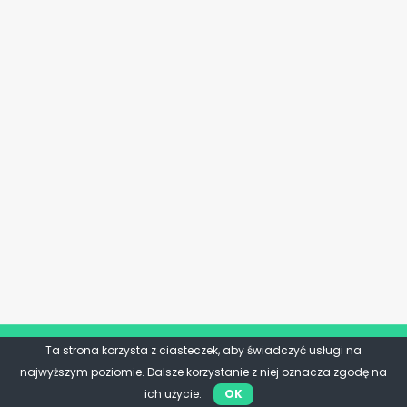
Ta strona korzysta z ciasteczek, aby świadczyć usługi na
najwyższym poziomie. Dalsze korzystanie z niej oznacza zgodę na
ich użycie.
OK