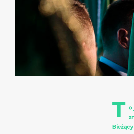
T
o
z
Bieżący