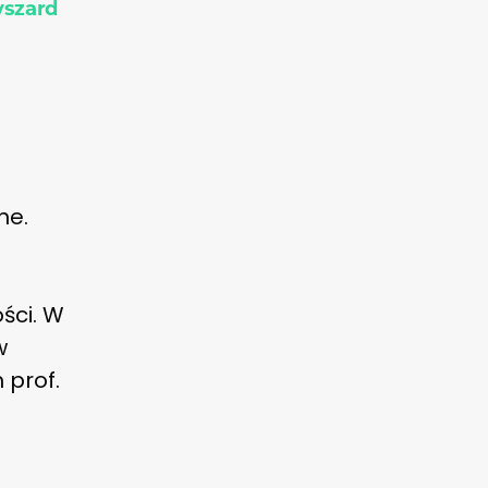
yszard
ne.
ści. W
w
 prof.