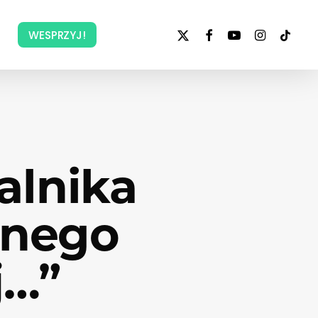
x-
facebook
youtube
instagram
tiktok
WESPRZYJ!
twitter
alnika
znego
j…”