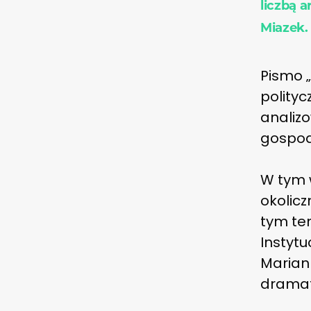
liczbą 
Miazek.
Pismo „
polity
analiz
gospoda
W tym 
okolicz
tym tem
Instytu
Marian
dramat