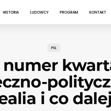
HISTORIA
LUDOWCY
PROGRAM
KONTAKT
PSL
numer kwart
eczno-polityc
ealia i co dale