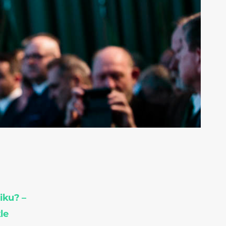
iku? –
le