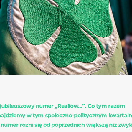
 jubileuszowy numer „Realiów…”. Co tym razem
najdziemy w tym społeczno-politycznym kwartaln
 numer różni się od poprzednich większą niż zwyk