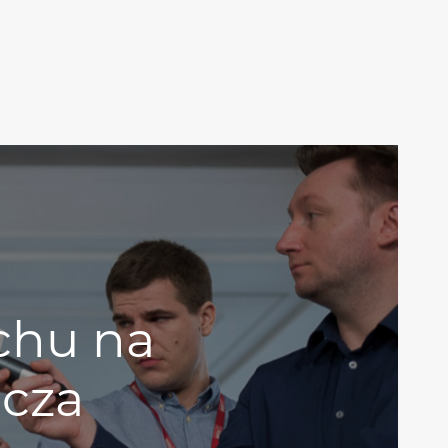
chu na
cza