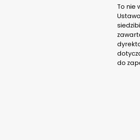
To nie
Ustawo
siedzib
zawart
dyrekt
dotycz
do zap