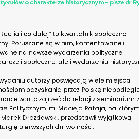
artykułów o charakterze historycznym – pisze dr R
Realia i co dalej” to kwartalnik społeczno-
czny. Poruszane są w nim, komentowane i
owane najnowsze wydarzenia polityczne,
rcze i społeczne, ale i wydarzenia historycz
wydaniu autorzy poświęcają wiele miejsca
nościom odzyskania przez Polskę niepodległo
acie warto zajrzeć do relacji z seminarium 
cie Politycznym im. Macieja Rataja, na którym
 Marek Drozdowski, przedstawił wyjątkową
urgię pierwszych dni wolności.