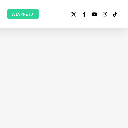
x-
facebook
youtube
instagram
tiktok
WESPRZYJ!
twitter