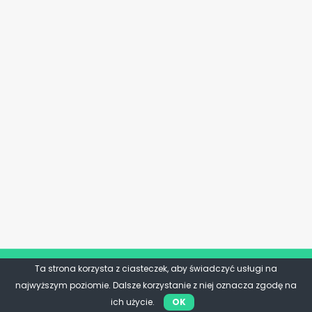
Ta strona korzysta z ciasteczek, aby świadczyć usługi na
najwyższym poziomie. Dalsze korzystanie z niej oznacza zgodę na
ich użycie.
OK