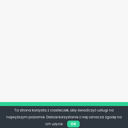
Ta strona korzysta z ciasteczek, aby świadczyć usługi na
najwyższym poziomie. Dalsze korzystanie z niej oznacza zgodę na
ich użycie.
OK