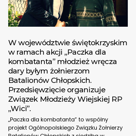
W województwie świętokrzyskim
w ramach akcji „Paczka dla
kombatanta” młodzież wręcza
dary byłym żołnierzom
Batalionów Chłopskich.
Przedsięwzięcie organizuje
Związek Młodzieży Wiejskiej RP
„Wici”.
„Paczka dla kombatanta” to wspólny
projekt Ogólnopolskiego Związku Żołnierzy
Batalionów Chłopskich z siedzibą w