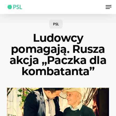
Skip
Men
to
main
content
PSL
Ludowcy
pomagają. Rusza
akcja „Paczka dla
kombatanta”