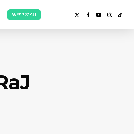
x-
facebook
youtube
instagram
tiktok
WESPRZYJ!
twitter
RaJ