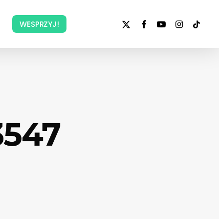
x-
facebook
youtube
instagram
tiktok
WESPRZYJ!
twitter
3547