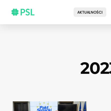
Skip
to
AKTUALNOŚCI
main
content
202