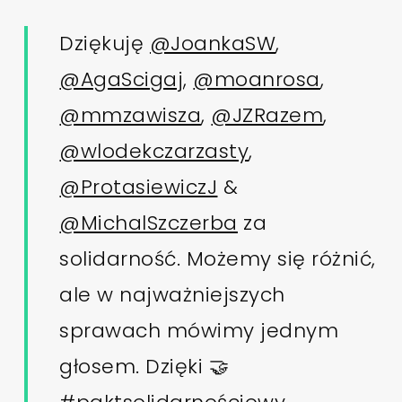
Dziękuję
@JoankaSW
,
@AgaScigaj
,
@moanrosa
,
@mmzawisza
,
@JZRazem
,
@wlodekczarzasty
,
@ProtasiewiczJ
&
@MichalSzczerba
za
solidarność. Możemy się różnić,
ale w najważniejszych
sprawach mówimy jednym
głosem. Dzięki 🤝