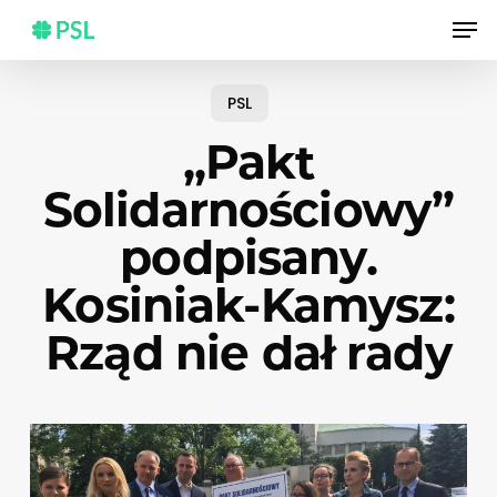
Skip
Men
to
main
content
PSL
„Pakt
Solidarnościowy”
podpisany.
Kosiniak-Kamysz:
Rząd nie dał rady