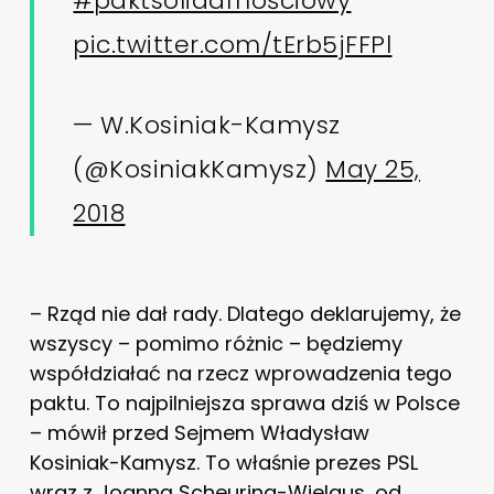
#paktsolidarnościowy
pic.twitter.com/tErb5jFFPl
— W.Kosiniak-Kamysz
(@KosiniakKamysz)
May 25,
2018
– Rząd nie dał rady. Dlatego deklarujemy, że
wszyscy – pomimo różnic – będziemy
współdziałać na rzecz wprowadzenia tego
paktu. To najpilniejsza sprawa dziś w Polsce
– mówił przed Sejmem Władysław
Kosiniak-Kamysz. To właśnie prezes PSL
wraz z Joanną Scheuring-Wielgus, od