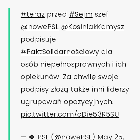
#teraz
przed
#Sejm
szef
@nowePSL
@KosiniakKamysz
podpisuje
#PaktSolidarnościowy
dla
osób niepełnosprawnych i ich
opiekunów. Za chwilę swoje
podpisy złożą także inni liderzy
ugrupowań opozycyjnych.
pic.twitter.com/cDie53R5SU
— 🍀 PSL (@nowePSL)
May 25,