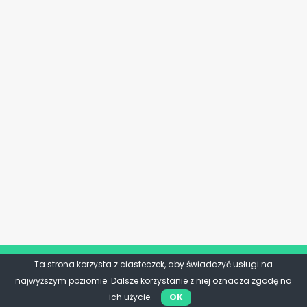
Ta strona korzysta z ciasteczek, aby świadczyć usługi na
najwyższym poziomie. Dalsze korzystanie z niej oznacza zgodę na
ich użycie.
OK