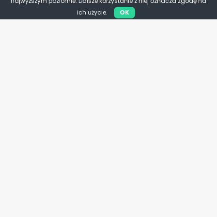
najwyższym poziomie. Dalsze korzystanie z niej oznacza zgodę na
ich użycie.
OK
Unia Europejska
Polska prezydencja w UE. Żyzny
grunt dla przyszłości
europejskiego rolnictwa!