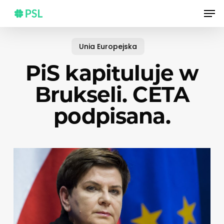
Skip
Men
to
main
content
Unia Europejska
PiS kapituluje w
Brukseli. CETA
podpisana.