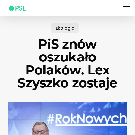
Skip
Men
to
main
content
Ekologia
PiS znów
oszukało
Polaków. Lex
Szyszko zostaje