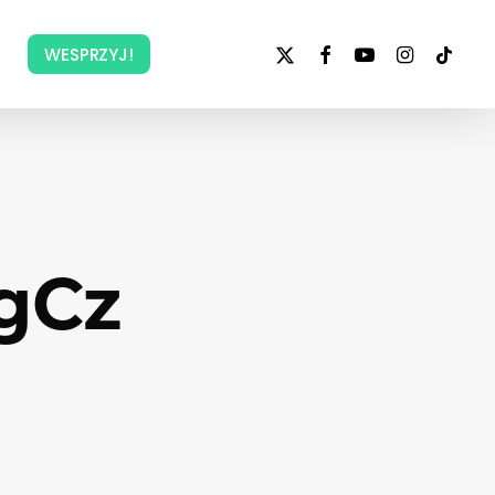
x-
facebook
youtube
instagram
tiktok
WESPRZYJ!
twitter
gCz