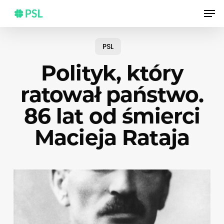
Skip
Men
to
main
content
PSL
Polityk, który
ratował państwo.
86 lat od śmierci
Macieja Rataja