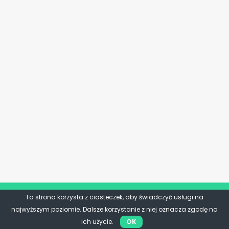
Ta strona korzysta z ciasteczek, aby świadczyć usługi na
najwyższym poziomie. Dalsze korzystanie z niej oznacza zgodę na
ich użycie.
OK