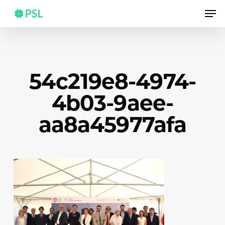
Skip
Men
to
main
content
54c219e8-4974-
4b03-9aee-
aa8a45977afa