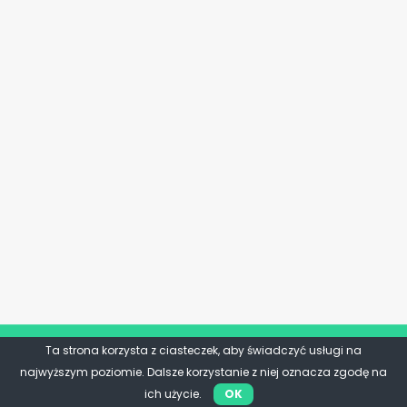
Ta strona korzysta z ciasteczek, aby świadczyć usługi na
najwyższym poziomie. Dalsze korzystanie z niej oznacza zgodę na
ich użycie.
OK