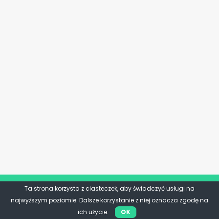
Ta strona korzysta z ciasteczek, aby świadczyć usługi na
najwyższym poziomie. Dalsze korzystanie z niej oznacza zgodę na
ich użycie.
OK