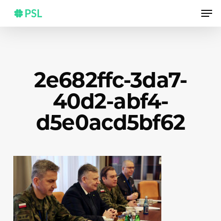
Skip
Men
to
main
content
2e682ffc-3da7-
40d2-abf4-
d5e0acd5bf62