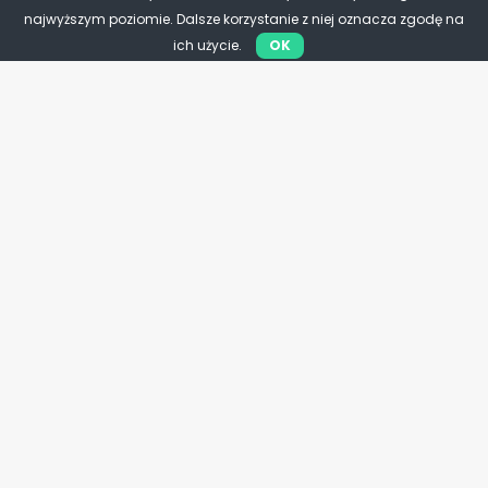
najwyższym poziomie. Dalsze korzystanie z niej oznacza zgodę na
ich użycie.
OK
Przedsiębiorcy
PSL chroni małe firmy. Nowe
prawo uderzy w nieuczciwe
praktyki