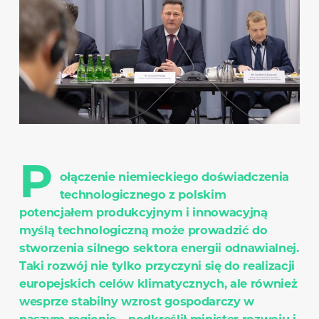
P
ołączenie niemieckiego doświadczenia
technologicznego z polskim
potencjałem produkcyjnym i innowacyjną
myślą technologiczną może prowadzić do
stworzenia silnego sektora energii odnawialnej.
Taki rozwój nie tylko przyczyni się do realizacji
europejskich celów klimatycznych, ale również
wesprze stabilny wzrost gospodarczy w
naszym regionie – podkreślił minister rozwoju i