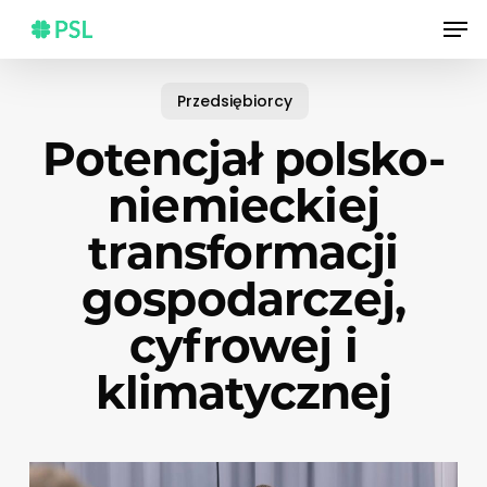
Skip
Men
to
main
content
Przedsiębiorcy
Potencjał polsko-
niemieckiej
transformacji
gospodarczej,
cyfrowej i
klimatycznej