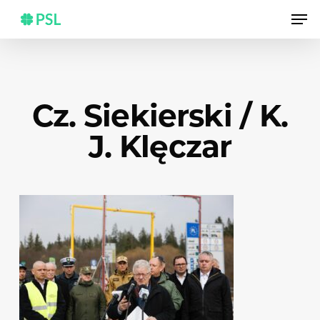
Skip
Men
to
main
content
Cz. Siekierski / K.
J. Klęczar