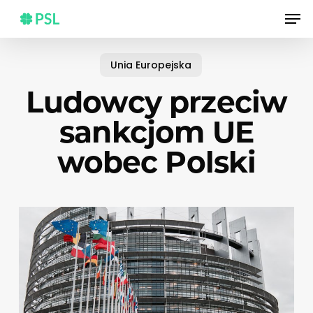
Skip
Men
to
main
content
Unia Europejska
Ludowcy przeciw
sankcjom UE
wobec Polski