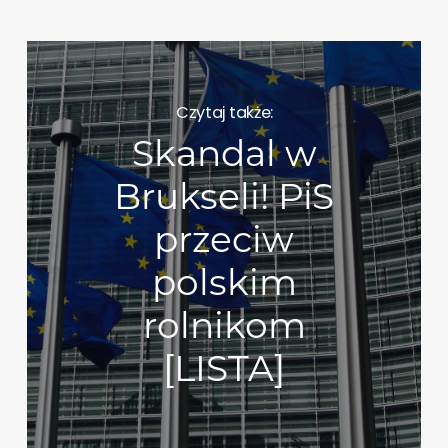
Czytaj także:
Skandal w
Brukseli! PiS
przeciw
polskim
rolnikom
[LISTA]