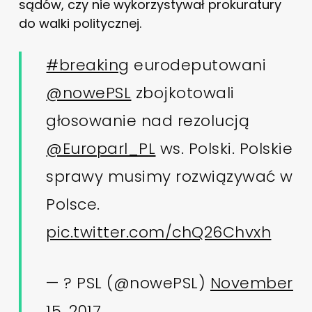
sądów, czy nie wykorzystywał prokuratury
do walki politycznej.
#breaking
eurodeputowani
@nowePSL
zbojkotowali
głosowanie nad rezolucją
@Europarl_PL
ws. Polski. Polskie
sprawy musimy rozwiązywać w
Polsce.
pic.twitter.com/chQ26Chvxh
— ? PSL (@nowePSL)
November
15, 2017