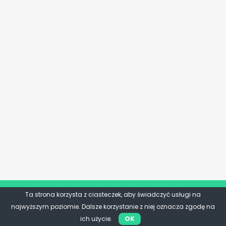
Ta strona korzysta z ciasteczek, aby świadczyć usługi na
najwyższym poziomie. Dalsze korzystanie z niej oznacza zgodę na
ich użycie.
OK