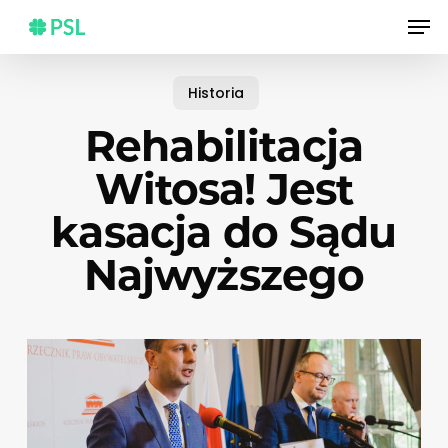
Skip
Men
to
main
content
Historia
Rehabilitacja
Witosa! Jest
kasacja do Sądu
Najwyższego