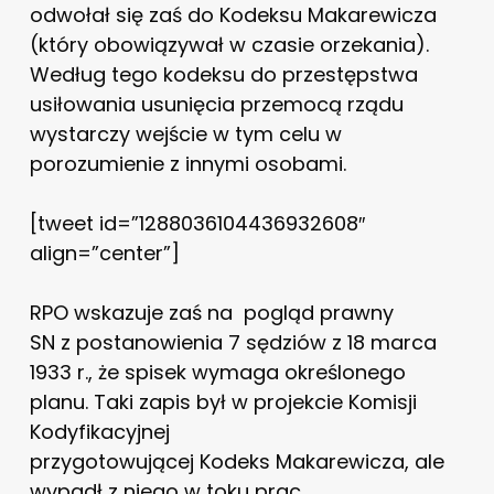
odwołał się zaś do Kodeksu Makarewicza
(który obowiązywał w czasie orzekania).
Według tego kodeksu do przestępstwa
usiłowania usunięcia przemocą rządu
wystarczy wejście w tym celu w
porozumienie z innymi osobami.
[tweet id=”1288036104436932608″
align=”center”]
RPO wskazuje zaś na pogląd prawny
SN z postanowienia 7 sędziów z 18 marca
1933 r., że spisek wymaga określonego
planu. Taki zapis był w projekcie Komisji
Kodyfikacyjnej
przygotowującej Kodeks Makarewicza, ale
wypadł z niego w toku prac