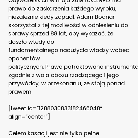
Obywatelskich w maju 2019 roku. RPO ma
prawo do zaskarżenia każdego wyroku,
niezależnie kiedy zapadł. Adam Bodnar
skorzystał z tej możliwości w odniesieniu do
sprawy sprzed 88 lat, aby wykazać, że
doszło wtedy do
fundamentalnego nadużycia władzy wobec
oponentów
politycznych. Prawo potraktowano instrumental
zgodnie z wolą obozu rządzącego i jego
przywódcy, w przekonaniu, że stoją ponad
prawem.
[tweet id=”1288030833182466048″
align=”center”]
Celem kasacji jest nie tylko pełne