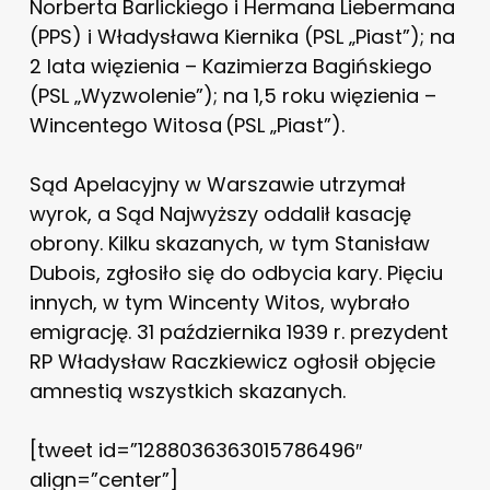
Norberta Barlickiego i Hermana Liebermana
(PPS) i Władysława Kiernika (PSL „Piast”); na
2 lata więzienia – Kazimierza Bagińskiego
(PSL „Wyzwolenie”); na 1,5 roku więzienia –
Wincentego Witosa (PSL „Piast”).
Sąd Apelacyjny w Warszawie utrzymał
wyrok, a Sąd Najwyższy oddalił kasację
obrony. Kilku skazanych, w tym Stanisław
Dubois, zgłosiło się do odbycia kary. Pięciu
innych, w tym Wincenty Witos, wybrało
emigrację. 31 października 1939 r. prezydent
RP Władysław Raczkiewicz ogłosił objęcie
amnestią wszystkich skazanych.
[tweet id=”1288036363015786496″
align=”center”]