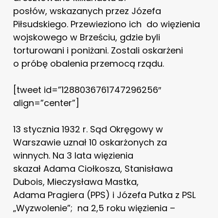
posłów, wskazanych przez Józefa
Piłsudskiego. Przewieziono ich do więzienia
wojskowego w Brześciu, gdzie byli
torturowani i poniżani. Zostali oskarżeni
o próbę obalenia przemocą rządu.
[tweet id=”1288036761747296256″
align=”center”]
13 stycznia 1932 r. Sąd Okręgowy w
Warszawie uznał 10 oskarżonych za
winnych. Na 3 lata więzienia
skazał Adama Ciołkosza, Stanisława
Dubois, Mieczysława Mastka,
Adama Pragiera (PPS) i Józefa Putka z PSL
„Wyzwolenie”; na 2,5 roku więzienia –