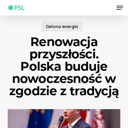
Skip
Men
to
main
content
Zielona energia
Renowacja
przyszłości.
Polska buduje
nowoczesność w
zgodzie z tradycją