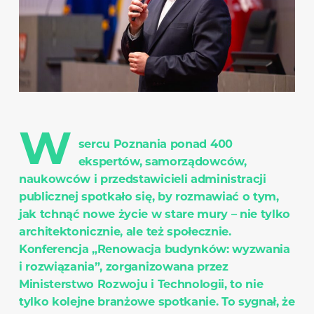
W
sercu Poznania ponad 400
ekspertów, samorządowców,
naukowców i przedstawicieli administracji
publicznej spotkało się, by rozmawiać o tym,
jak tchnąć nowe życie w stare mury – nie tylko
architektonicznie, ale też społecznie.
Konferencja „Renowacja budynków: wyzwania
i rozwiązania”, zorganizowana przez
Ministerstwo Rozwoju i Technologii, to nie
tylko kolejne branżowe spotkanie. To sygnał, że