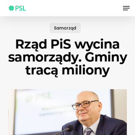
Skip
Men
to
main
content
Samorząd
Rząd PiS wycina
samorządy. Gminy
tracą miliony