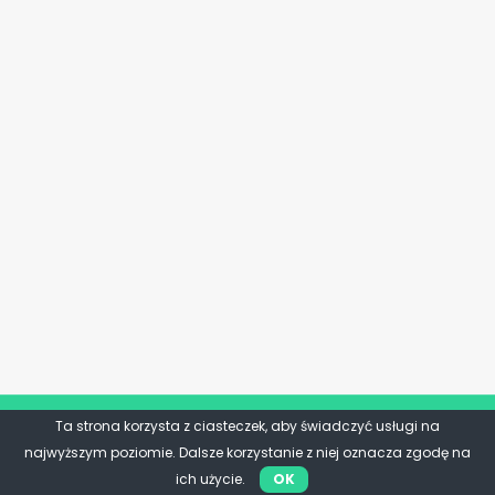
Ta strona korzysta z ciasteczek, aby świadczyć usługi na
najwyższym poziomie. Dalsze korzystanie z niej oznacza zgodę na
ich użycie.
OK