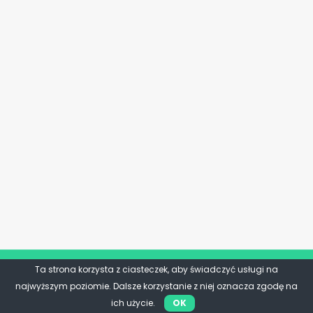
Ta strona korzysta z ciasteczek, aby świadczyć usługi na
najwyższym poziomie. Dalsze korzystanie z niej oznacza zgodę na
ich użycie.
OK