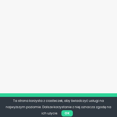
Ta strona korzysta z ciasteczek, aby świadczyć usługi na
najwyższym poziomie. Dalsze korzystanie z niej oznacza zgodę na
ich użycie.
OK