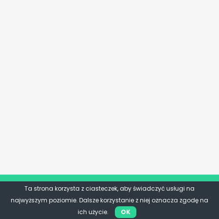
Ta strona korzysta z ciasteczek, aby świadczyć usługi na
najwyższym poziomie. Dalsze korzystanie z niej oznacza zgodę na
ich użycie.
OK