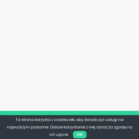
Ta strona korzysta z ciasteczek, aby świadczyć usługi na
najwyższym poziomie. Dalsze korzystanie z niej oznacza zgodę na
ich użycie.
OK