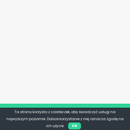
Ta strona korzysta z ciasteczek, aby świadczyć usługi na
najwyższym poziomie. Dalsze korzystanie z niej oznacza zgodę na
ich użycie.
OK