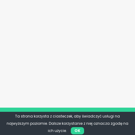
Ta strona korzysta z ciasteczek, aby świadczyć usługi na
najwyższym poziomie. Dalsze korzystanie z niej oznacza zgodę na
ich użycie.
OK