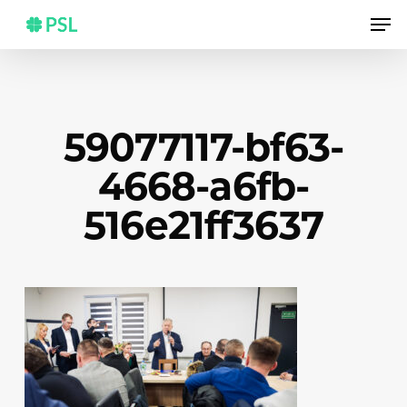
Skip
Men
to
main
content
59077117-bf63-
4668-a6fb-
516e21ff3637