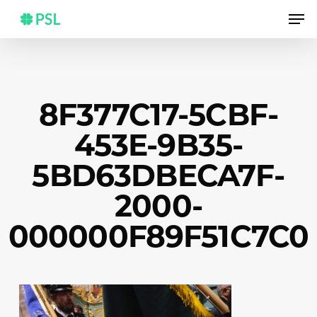
Skip
Men
to
main
content
8F377C17-5CBF-
453E-9B35-
5BD63DBECA7F-
2000-
000000F89F51C7C0