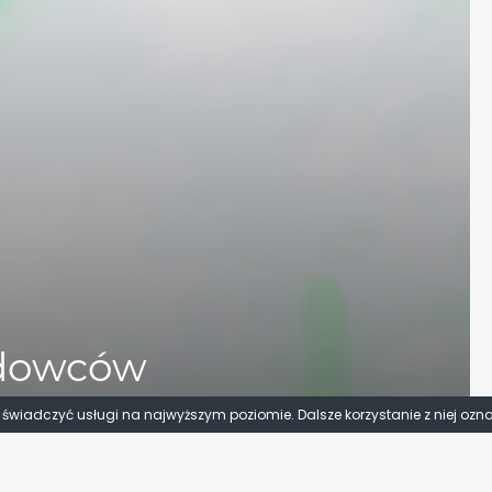
udowców
]
y świadczyć usługi na najwyższym poziomie. Dalsze korzystanie z niej ozn