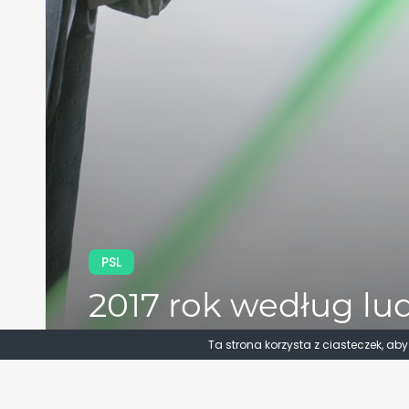
PSL
2017 rok według l
[PODSUMOWANIE
Ta strona korzysta z ciasteczek, ab