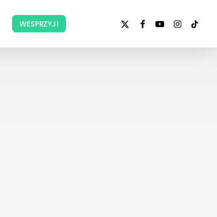
x-
facebook
youtube
instagram
tiktok
WESPRZYJ!
twitter