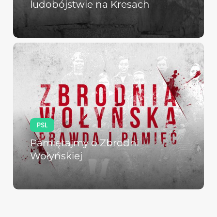
ludobójstwie na Kresach
PSL
Pamiętajmy o Zbrodni
Wołyńskiej