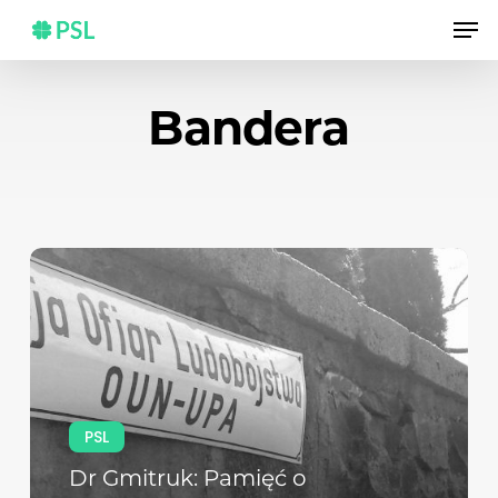
Skip
Men
to
main
content
Bandera
PSL
Dr Gmitruk: Pamięć o