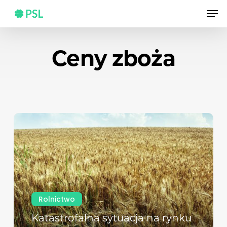
Skip
Men
to
main
content
Ceny zboża
Rolnictwo
Katastrofalna sytuacja na rynku