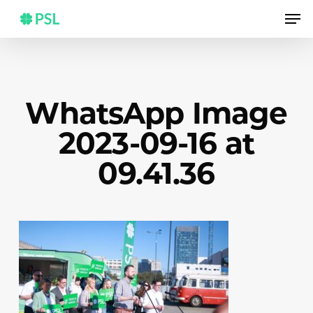
Skip
Men
to
main
content
WhatsApp Image
2023-09-16 at
09.41.36