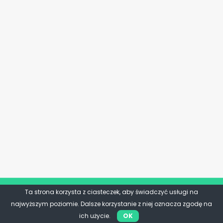
Ta strona korzysta z ciasteczek, aby świadczyć usługi na
najwyższym poziomie. Dalsze korzystanie z niej oznacza zgodę na
ich użycie.
OK