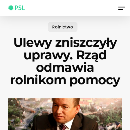
Skip
Men
to
main
content
Rolnictwo
Ulewy zniszczyły
uprawy. Rząd
odmawia
rolnikom pomocy