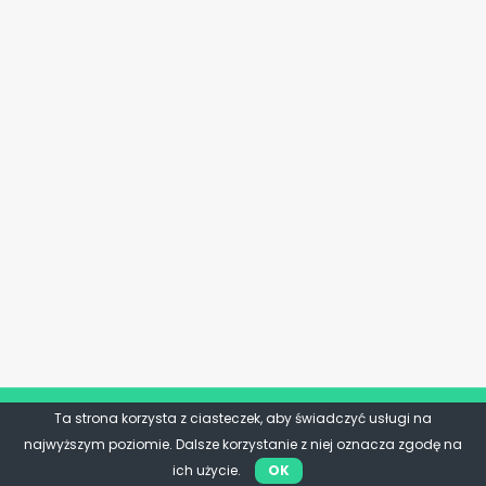
Ta strona korzysta z ciasteczek, aby świadczyć usługi na
najwyższym poziomie. Dalsze korzystanie z niej oznacza zgodę na
ich użycie.
OK