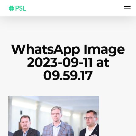
Skip
Men
to
main
content
WhatsApp Image
2023-09-11 at
09.59.17