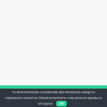
Ta strona korzysta z ciasteczek, aby świadczyć usługi na
najwyższym poziomie. Dalsze korzystanie z niej oznacza zgodę na
ich użycie.
OK